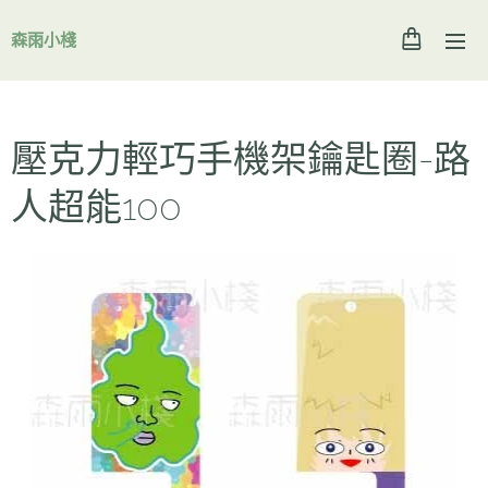
森雨小棧
壓克力輕巧手機架鑰匙圈-路
人超能100